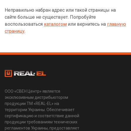
Неправильно набран адрес или такой страницы на
сайте больше не существует. Попробуйте
воспользоваться
каталогом
или вернитесь на
главную
страницу
.
ООО «СВЕН Центр» является
эксклюзивным дистрибьютором
продукции ТМ «REAL-EL» на
территории Украины. Обеспечивает
сертификацию и соответствие данной
продукции требованиям технических
регламентов Украины, предоставляет