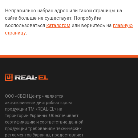
Неправильно набран адрес или такой страницы на
сайте больше не существует. Попробуйте
воспользоваться
каталогом
или вернитесь на
главную
страницу
.
ООО «СВЕН Центр» является
эксклюзивным дистрибьютором
продукции ТМ «REAL-EL» на
территории Украины. Обеспечивает
сертификацию и соответствие данной
продукции требованиям технических
регламентов Украины, предоставляет