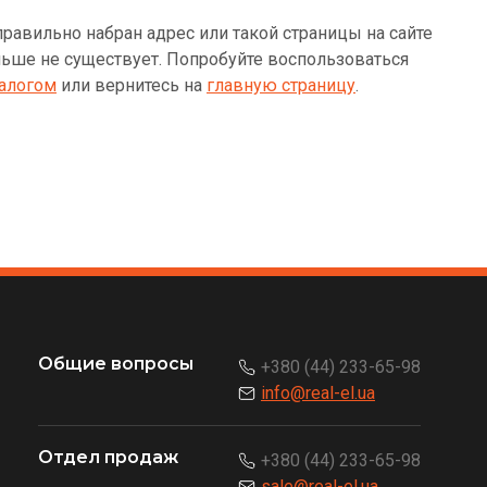
равильно набран адрес или такой страницы на сайте
ьше не существует. Попробуйте воспользоваться
алогом
или вернитесь на
главную страницу
.
Общие вопросы
+380 (44) 233-65-98
info@real-el.ua
Отдел продаж
+380 (44) 233-65-98
sale@real-el.ua