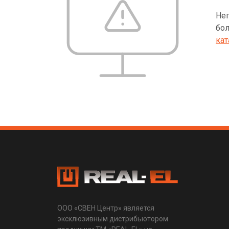
Неп
бол
кат
ООО «СВЕН Центр» является
эксклюзивным дистрибьютором