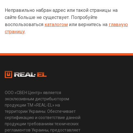
Неправильно набран адрес или такой страницы на
сайте больше не существует. Попробуйте
воспользоваться
каталогом
или вернитесь на
главную
страницу
.
ООО «СВЕН Центр» является
эксклюзивным дистрибьютором
продукции ТМ «REAL-EL» на
территории Украины. Обеспечивает
сертификацию и соответствие данной
продукции требованиям технических
регламентов Украины, предоставляет