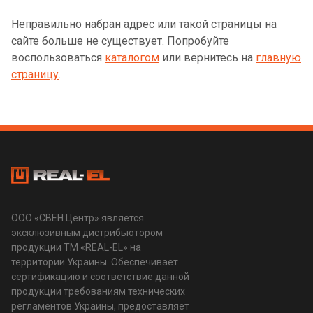
Неправильно набран адрес или такой страницы на
сайте больше не существует. Попробуйте
воспользоваться
каталогом
или вернитесь на
главную
страницу
.
ООО «СВЕН Центр» является
эксклюзивным дистрибьютором
продукции ТМ «REAL-EL» на
территории Украины. Обеспечивает
сертификацию и соответствие данной
продукции требованиям технических
регламентов Украины, предоставляет