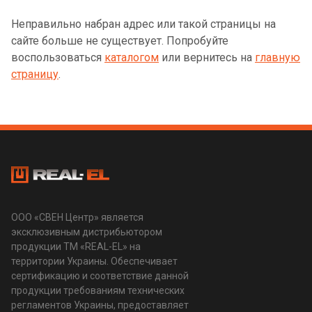
Неправильно набран адрес или такой страницы на
сайте больше не существует. Попробуйте
воспользоваться
каталогом
или вернитесь на
главную
страницу
.
ООО «СВЕН Центр» является
эксклюзивным дистрибьютором
продукции ТМ «REAL-EL» на
территории Украины. Обеспечивает
сертификацию и соответствие данной
продукции требованиям технических
регламентов Украины, предоставляет