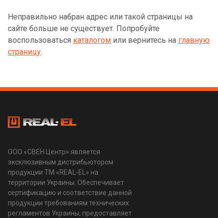
Неправильно набран адрес или такой страницы на
сайте больше не существует. Попробуйте
воспользоваться
каталогом
или вернитесь на
главную
страницу
.
ООО «СВЕН Центр» является
эксклюзивным дистрибьютором
продукции ТМ «REAL-EL» на
территории Украины. Обеспечивает
сертификацию и соответствие данной
продукции требованиям технических
регламентов Украины, предоставляет