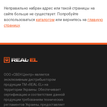
Неправильно набран адрес или такой страницы на
сайте больше не существует. Попробуйте
воспользоваться
каталогом
или вернитесь на
главную
страницу
.
ООО «СВЕН Центр» является
эксклюзивным дистрибьютором
продукции ТМ «REAL-EL» на
территории Украины. Обеспечивает
сертификацию и соответствие данной
продукции требованиям технических
регламентов Украины, предоставляет