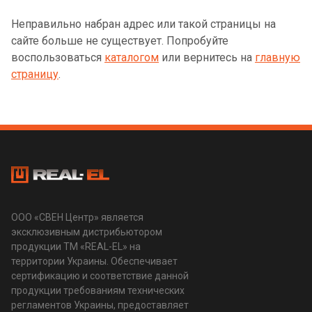
Неправильно набран адрес или такой страницы на
сайте больше не существует. Попробуйте
воспользоваться
каталогом
или вернитесь на
главную
страницу
.
ООО «СВЕН Центр» является
эксклюзивным дистрибьютором
продукции ТМ «REAL-EL» на
территории Украины. Обеспечивает
сертификацию и соответствие данной
продукции требованиям технических
регламентов Украины, предоставляет