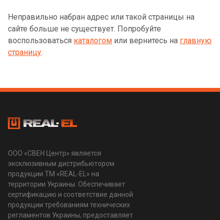
Неправильно набран адрес или такой страницы на
сайте больше не существует. Попробуйте
воспользоваться
каталогом
или вернитесь на
главную
страницу
.
ООО «СВЕН Центр» является
эксклюзивным дистрибьютором
продукции ТМ «REAL-EL» на
территории Украины. Обеспечивает
сертификацию и соответствие данной
продукции требованиям технических
регламентов Украины, предоставляет