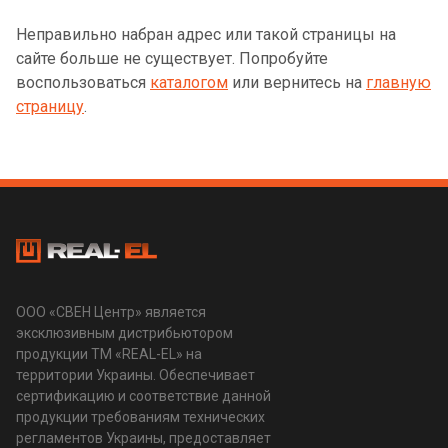
Неправильно набран адрес или такой страницы на
сайте больше не существует. Попробуйте
воспользоваться
каталогом
или вернитесь на
главную
страницу
.
ООО «СВЕН Центр» является
эксклюзивным дистрибьютором
продукции ТМ «REAL-EL» на
территории Украины. Обеспечивает
сертификацию и соответствие данной
продукции требованиям технических
регламентов Украины, предоставляет