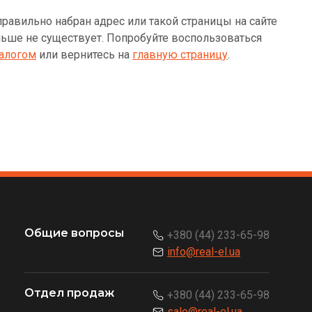
равильно набран адрес или такой страницы на сайте
ьше не существует. Попробуйте воспользоваться
алогом
или вернитесь на
главную страницу
.
Общие вопросы
+380 (44) 233-65-98
info@real-el.ua
Отдел продаж
+380 (44) 233-65-98
sale@real-el.ua