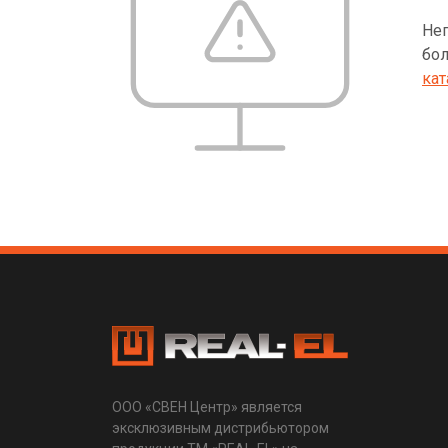
Неп
бол
кат
ООО «СВЕН Центр» является
эксклюзивным дистрибьютором