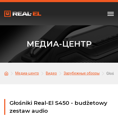
МЕДИА-ЦЕНТР
Медиа-центр
Видео
Зарубежные обзоры
Głośni
Głośniki Real-El S450 - budżetowy
zestaw audio