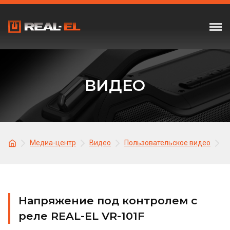
ВИДЕО
Медиа-центр
Видео
Пользовательское видео
Н
Напряжение под контролем с
реле REAL-EL VR-101F