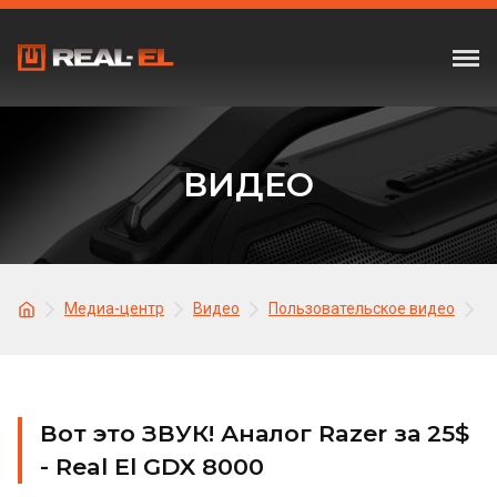
ВИДЕО
Медиа-центр
Видео
Пользовательское видео
В
Вот это ЗВУК! Аналог Razer за 25$
- Real El GDX 8000