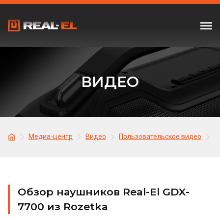
ВИДЕО
Медиа-центр
Видео
Пользовательское видео
О
Обзор наушников Real-El GDX-
7700 из Rozetka