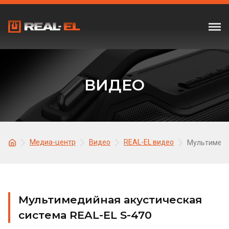
ВИДЕО
Медиа-центр
Видео
REAL-EL видео
Мультимедий
Мультимедийная акустическая
система REAL-EL S-470