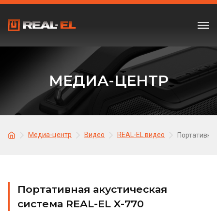
МЕДИА-ЦЕНТР
Медиа-центр
Видео
REAL-EL видео
Портативная
Портативная акустическая
система REAL-EL X-770