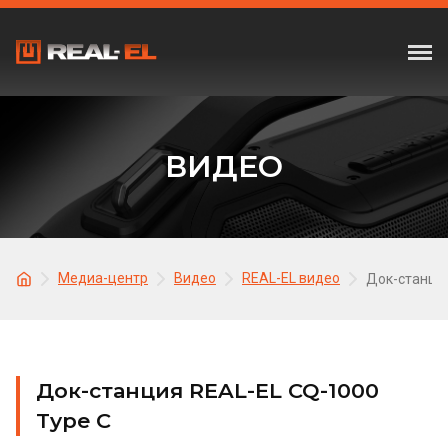
ВИДЕО
Медиа-центр
Видео
REAL-EL видео
Док-станция
Док-станция REAL-EL CQ-1000
Type C