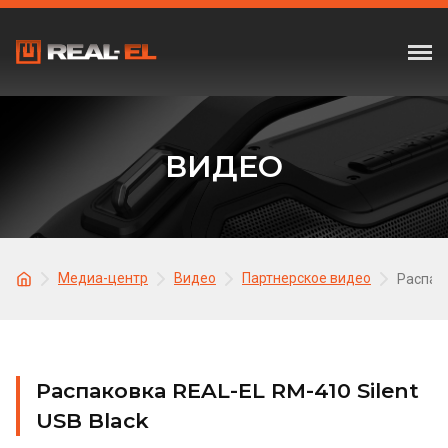
ВИДЕО
Медиа-центр
Видео
Партнерское видео
Распако
Распаковка REAL-EL RM-410 Silent
USB Black