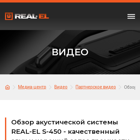
ВИДЕО
Медиа-центр
Видео
Партнерское видео
Обзор а
Обзор акустической системы
REAL-EL S-450 - качественный