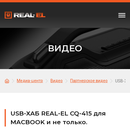
ВИДЕО
Медиа-центр
Видео
Партнерское видео
USB-ХА
USB-ХАБ REAL-EL CQ-415 для
MACBOOK и не только.