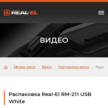
ВИДЕО
Медиа-центр
Видео
Партнерское видео
Распако
Распаковка Real-El RM-211 USB
White