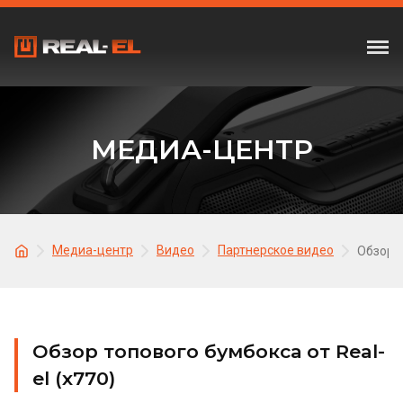
МЕДИА-ЦЕНТР
Медиа-центр
Видео
Партнерское видео
Обзор т
Обзор топового бумбокса от Real-
el (x770)