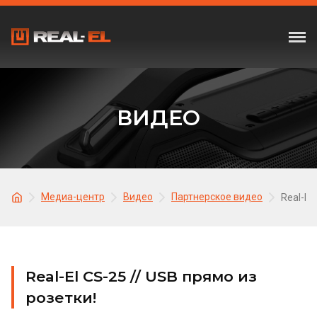
ВИДЕО
Медиа-центр
Видео
Партнерское видео
Real-El
Real-El CS-25 // USB прямо из
розетки!