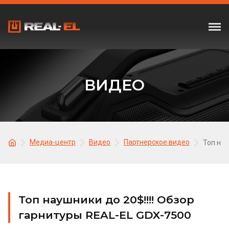
ВИДЕО
Медиа-центр
Видео
Партнерское видео
Топ нау
Топ наушники до 20$!!!! Обзор
гарнитуры REAL-EL GDX-7500