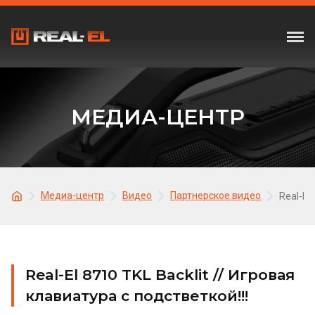
МЕДИА-ЦЕНТР
Медиа-центр
Видео
Партнерское видео
Real-El
Real-El 8710 TKL Backlit // Игровая
клавиатура с подстветкой!!!