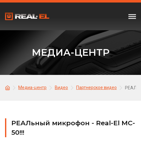
МЕДИА-ЦЕНТР
Медиа-центр
Видео
Партнерское видео
РЕАЛьны
РЕАЛьный микрофон - Real-El MC-
50!!!