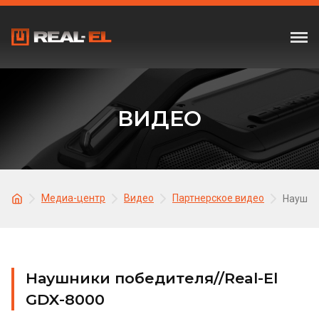
ВИДЕО
Медиа-центр
Видео
Партнерское видео
Наушник
Наушники победителя//Real-El
GDX-8000