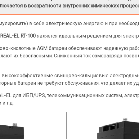
лючается в возвратности внутренних химических процес
мулировать) в себе электрическую энергию и при необход
REAL-EL RT-100
является идеальным решением для электр
цово-кислотные AGM батареи обеспечивают надежную работ
елают их безопасными. Сниженный ток саморазряда позвол
 и высокоэффективные свинцово-кальциевые электродные
торные батареи не требуют обслуживания, что делает их 
AL-EL для ИБП/UPS, телекоммуникационных систем, электр
и т.д.