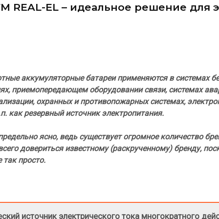
М REAL-EL – идеальное решение для 
тные аккумуляторные батареи применяются в системах бе
ях, приемопередающем оборудовании связи, системах ава
ализации, охранных и противопожарных системах, электр
.п. как резервный источник электропитания.
 предельно ясно, ведь существует огромное количество б
 всего довериться известному (раскрученному) бренду, пос
 так просто.
еский источник электрического тока многократного дейс