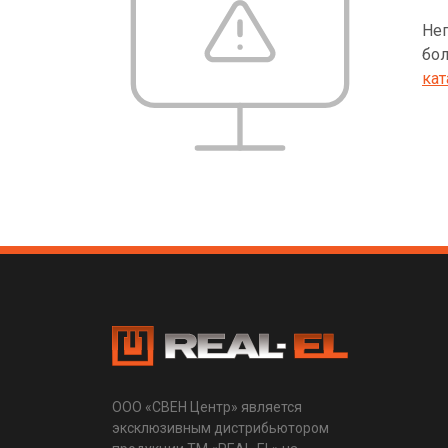
Неп
бол
кат
ООО «СВЕН Центр» является
эксклюзивным дистрибьютором