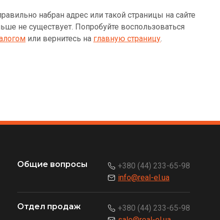
равильно набран адрес или такой страницы на сайте
ьше не существует. Попробуйте воспользоваться
алогом
или вернитесь на
главную страницу
.
Общие вопросы
+380 (44) 233-65-98
info@real-el.ua
Отдел продаж
+380 (44) 233-65-98
sale@real-el.ua