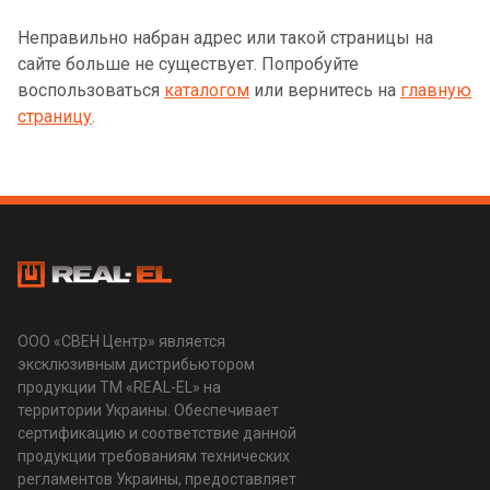
Неправильно набран адрес или такой страницы на
сайте больше не существует. Попробуйте
воспользоваться
каталогом
или вернитесь на
главную
страницу
.
ООО «СВЕН Центр» является
эксклюзивным дистрибьютором
продукции ТМ «REAL-EL» на
территории Украины. Обеспечивает
сертификацию и соответствие данной
продукции требованиям технических
регламентов Украины, предоставляет