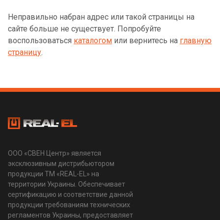
Неправильно набран адрес или такой страницы на
сайте больше не существует. Попробуйте
воспользоваться
каталогом
или вернитесь на
главную
страницу
.
ООО «СВЕН Центр» является
эксклюзивным дистрибьютором
продукции ТМ «REAL-EL» на
территории Украины. Обеспечивает
сертификацию и соответствие данной
продукции требованиям технических
регламентов Украины, предоставляет