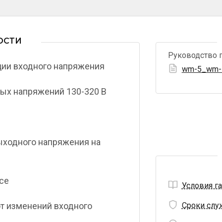
ОСТИ
Руководство 
ции входного напряжения
wm-5_wm-1
х напряжений 130-320 В ­
ыходного напряжения на
е ­
Условия г
от изменений входного
Сроки слу