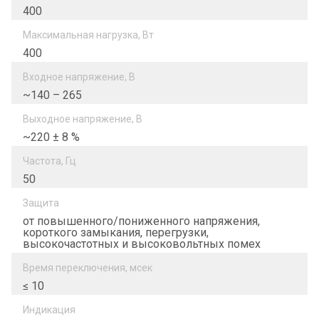
400
Максимальная нагрузка, Вт
400
Входное напряжение, В
~140 – 265
Выходное напряжение, В
~220 ± 8 %
Частота, Гц
50
Защита
от повышенного/пониженного напряжения,
короткого замыкания, перегрузки,
высокочастотных и высоковольтных помех
Время переключения, мсек
≤ 10
Индикация