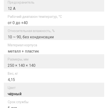
Предохранитель
12 А
Рабочий диапазон температур, °C
от 0 до +40
Относительная влажность, %
10 ~ 90, без конденсации
Материал корпуса
металл + пластик
Размеры, мм
250 × 140 × 140
Вес, кг
4,15
Цвет
чёрный
Срок службы