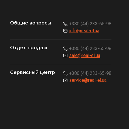
Общие вопросы
+380 (44) 233-65-98
info@real-el.ua
Отдел продаж
+380 (44) 233-65-98
sale@real-el.ua
Сервисный центр
+380 (44) 233-65-98
service@real-el.ua