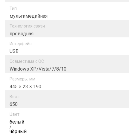
Тип
мультимедийная
Технология связи
проводная
Интерфейс
USB
Совместима с ОС
Windows XP/Vista/7/8/10
Размеры, мм
445 × 23 × 190
Вес, г
650
Цвет
белый
/
чёрный