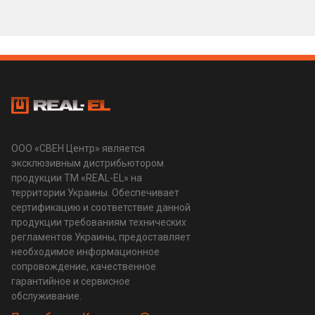
ООО «СВЕН Центр» является
эксклюзивным дистрибьютором
продукции ТМ «REAL-EL» на
территории Украины. Обеспечивает
сертификацию и соответствие данной
продукции требованиям технических
регламентов Украины, предоставляет
необходимое информационное
сопровождение, качественное
гарантийное и сервисное
обслуживание.