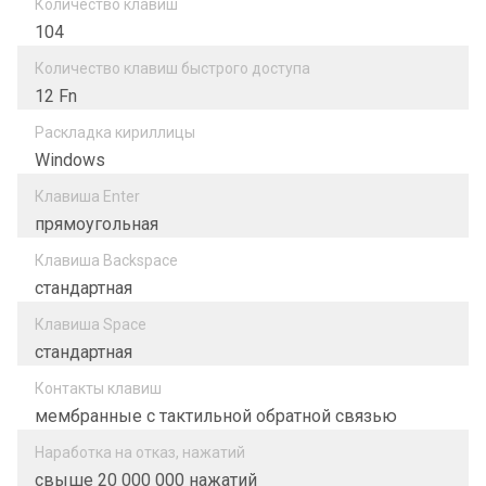
Количество клавиш
104
Количество клавиш быстрого доступа
12 Fn
Раскладка кириллицы
Windows
Клавиша Enter
прямоугольная
Клавиша Backspace
стандартная
Клавиша Space
стандартная
Контакты клавиш
мембранные с тактильной обратной связью
Наработка на отказ, нажатий
свыше 20 000 000 нажатий