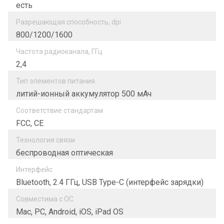
есть
Разрешающая способность, dpi
800/1200/1600
Частота радиоканала, ГГц
2,4
Тип элементов питания
литий-ионный аккумулятор 500 мАч
Соответствие стандартам
FCC, CE
Технология связи
беспроводная оптическая
Интерфейс
Bluetooth, 2.4 ГГц, USB Type-C (интерфейс зарядки)
Совместима с ОС
Mac, PC, Android, iOS, iPad OS