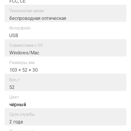
FCC, CE
Технология связи
беспроводная оптическая
Интерфейс
USB
Совместима с ОС
Windows/Mac
Размеры, мм
103 × 52 × 30
Вес, г
52
Цвет
чёрный
Срок службы
2 года