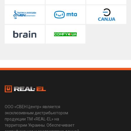
ООО «СВЕН Центр» является
эксклюзивным дистрибьютором
продукции ТМ «REAL-EL» на
территории Украины. Обеспечивает