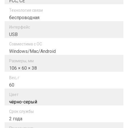
FCC, CE
Технология связи
беспроводная
Интерфейс
USB
Совместима с ОС
Windows/Mac/Android
Размеры, мм
106 × 60 × 38
Вес, г
60
Цвет
чёрно-серый
Срок службы
2 года