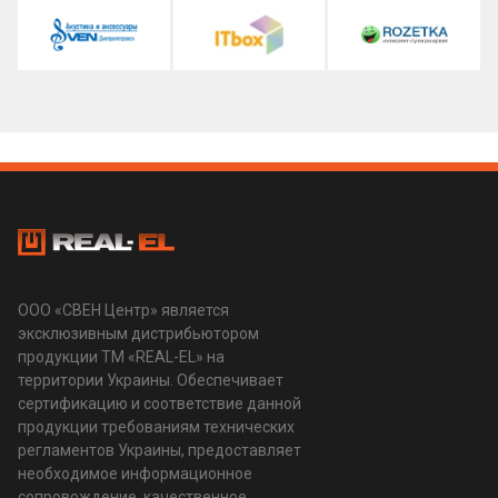
ООО «СВЕН Центр» является
эксклюзивным дистрибьютором
продукции ТМ «REAL-EL» на
территории Украины. Обеспечивает
сертификацию и соответствие данной
продукции требованиям технических
регламентов Украины, предоставляет
необходимое информационное
сопровождение, качественное