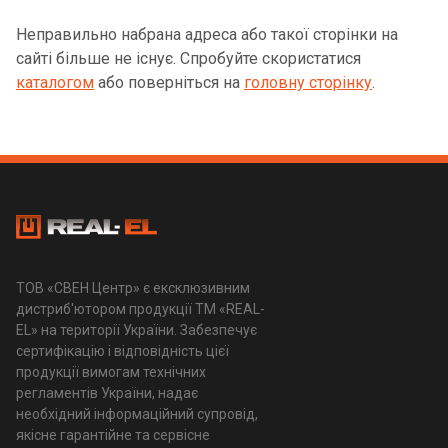
Неправильно набрана адреса або такої сторінки на
сайті більше не існує. Спробуйте скористатися
каталогом
або поверніться на
головну сторінку
.
ТОВ «СВЕН Центр» є ексклюзивним
дистриб'ютором продукції ТМ «REAL-
EL» на території України. Забезпечує
сертифікацію і відповідність цієї
продукції вимогам технічних
регламентів України, надає
необхідний інформаційний супровід,
якісне гарантійне та сервісне