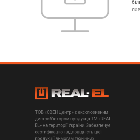
біл
пов
ТОВ «СВЕН Центр» є ексклюзивним
дистриб'ютором продукції ТМ «REAL-
EL» на території України. Забезпечує
сертифікацію і відповідність цієї
продукції вимогам технічних