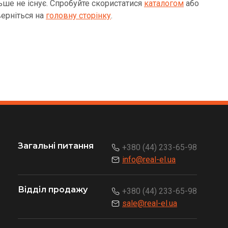
ьше не існує. Спробуйте скористатися
каталогом
або
ерніться на
головну сторінку
.
Загальні питання
+380 (44) 233-65-98
info@real-el.ua
Відділ продажу
+380 (44) 233-65-98
sale@real-el.ua