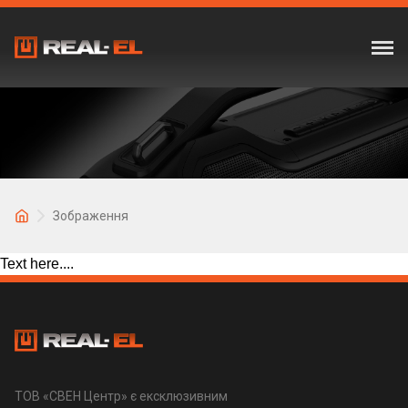
Зображення
Text here....
ТОВ «СВЕН Центр» є ексклюзивним