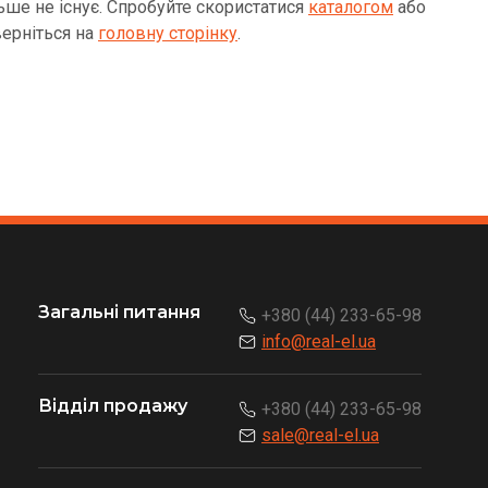
ьше не існує. Спробуйте скористатися
каталогом
або
ерніться на
головну сторінку
.
Загальні питання
+380 (44) 233-65-98
info@real-el.ua
Відділ продажу
+380 (44) 233-65-98
sale@real-el.ua