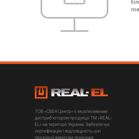
біл
пов
ТОВ «СВЕН Центр» є ексклюзивним
дистриб'ютором продукції ТМ «REAL-
EL» на території України. Забезпечує
сертифікацію і відповідність цієї
продукції вимогам технічних