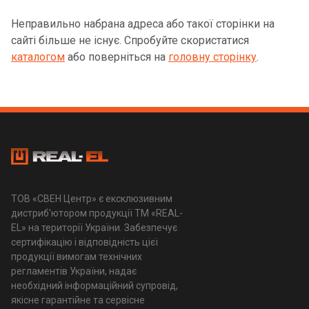
Неправильно набрана адреса або такої сторінки на
сайті більше не існує. Спробуйте скористатися
каталогом
або поверніться на
головну сторінку
.
ТОВ «СВЕН Центр» є ексклюзивним
дистриб'ютором продукції ТМ «REAL-
EL» на території України. Забезпечує
сертифікацію і відповідність цієї
продукції вимогам технічних
регламентів України, надає
необхідний інформаційний супровід,
якісне гарантійне та сервісне